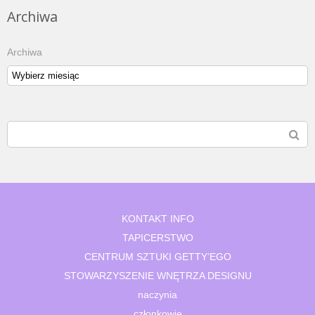
Archiwa
Archiwa
KONTAKT INFO
TAPICERSTWO
CENTRUM SZTUKI GETTY’EGO
STOWARZYSZENIE WNĘTRZA DESIGNU
naczynia
członkowie