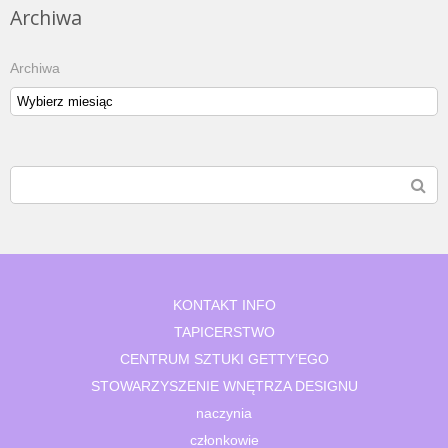
Archiwa
Archiwa
KONTAKT INFO
TAPICERSTWO
CENTRUM SZTUKI GETTY’EGO
STOWARZYSZENIE WNĘTRZA DESIGNU
naczynia
członkowie